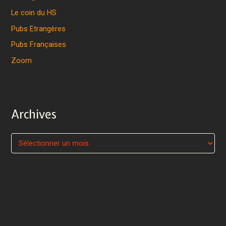
Le coin du HS
Pubs Etrangères
Pubs Françaises
Zoom
Archives
A
r
c
h
i
v
e
s