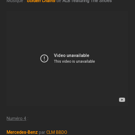
Musique :
Golden Chains
de
ALB featuring The Shoes
Numéro 4
:
Mercedes-Benz
par
CLM BBDO