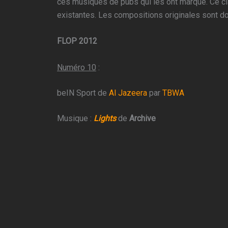
ces musiques de pubs qui les ont marqué. Ce c
existantes. Les compositions originales sont d
FLOP 2012
Numéro 10
:
beIN Sport de
Al Jazeera
par
TBWA
Musique :
Lights
de
Archive