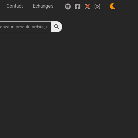
Contact
Echanges
Search Button
h