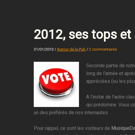
2012, ses tops et 
31/01/2013
/
Autour de la Pub
/
2 commentaires
Seconde partie de notr
long de l’année et aprè
appréciées (ou les plu
A l’instar de l’autre c
qui prédomine. Vous co
un des préférés de nos internautes.
Pour rappel, ce sont les visiteurs de
MusiqueDe