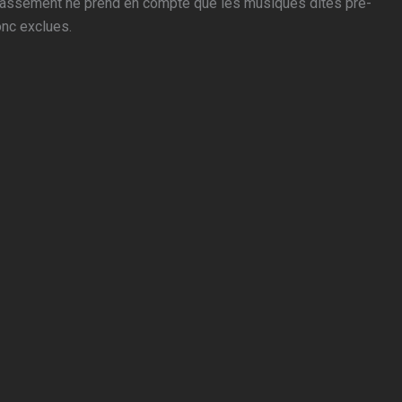
lassement ne prend en compte que les musiques dites pré-
onc exclues.