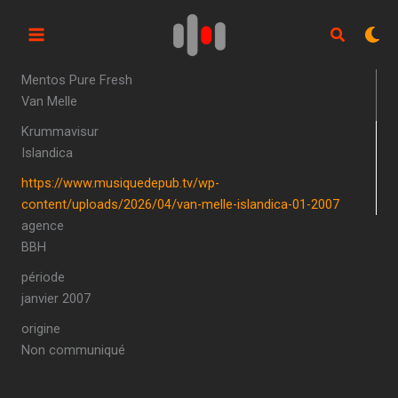
Aller
au
contenu
Mentos Pure Fresh
Van Melle
Krummavisur
Islandica
https://www.musiquedepub.tv/wp-
content/uploads/2026/04/van-melle-islandica-01-2007
agence
BBH
période
janvier 2007
origine
Non communiqué