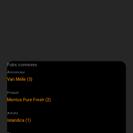
Pubs connexes
Annonceur
Van Melle (5)
Produit
Mentos Pure Fresh (2)
Artiste
Islandica (1)