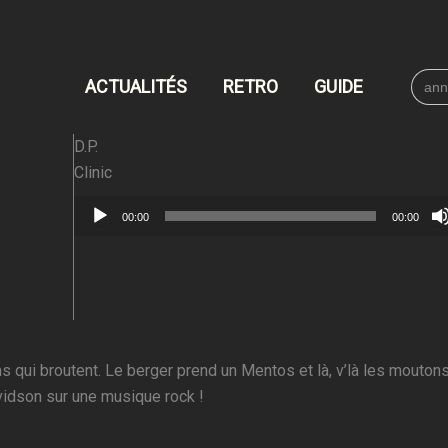
Searc
ACTUALITÉS
RETRO
GUIDE
for:
D.P.
Clinic
Lecteur
00:00
00:00
audio
 qui broutent. Le berger prend un Mentos et là, v’là les moutons
idson sur une musique rock !