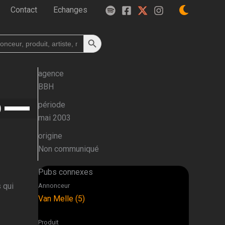
Contact
Echanges
Search Button
h
agence
BBH
Utilisez
période
les
mai 2003
flèches
origine
haut/bas
Non communiqué
pour
augmenter
Pubs connexes
ou
 qui
Annonceur
diminuer
Van Melle (5)
le
volume.
Produit