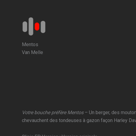
Aller
au
contenu
Mentos
Van Melle
Votre bouche préfère Mentos
– Un berger, des moutons
chevauchent des tondeuses à gazon façon Harley Dav