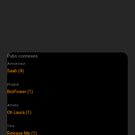
Pubs connexes
Annonceur
Saab (4)
Produit
BioPower (1)
Artiste
Oh Laura (1)
Titre
Release Me (1)