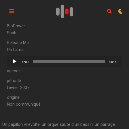
Aller
au
contenu
BioPower
Saab
Release Me
Oh Laura
Lecteur
00:00
00:00
audio
agence
période
février 2007
origine
Non communiqué
Un papillon virevolte, un orque saute d’un bassin, un barrage