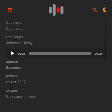
Aller
au
contenu
Opticiens
Optic 2000
Les Coups
Johnny Hallyday
Lecteur
00:00
00:00
audio
agence
Business
période
février 2007
origine
Non communiqué