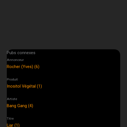
Pubs connexes
Annonceur
Rocher (Yves) (6)
Produit
Inositol Végétal (1)
Artiste
Bang Gang (4)
Titre
Liar (1)