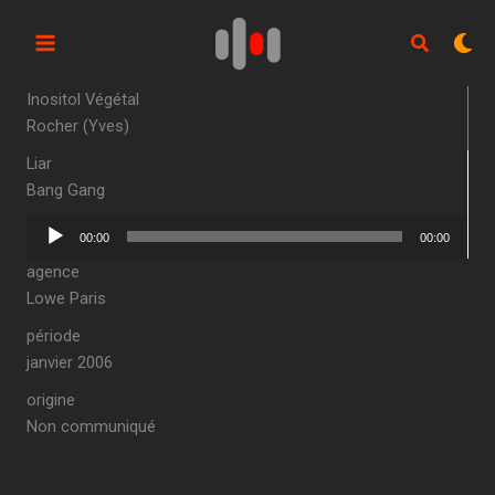
Aller
au
contenu
Inositol Végétal
Rocher (Yves)
Liar
Bang Gang
Lecteur
00:00
00:00
audio
agence
Lowe Paris
période
janvier 2006
origine
Non communiqué