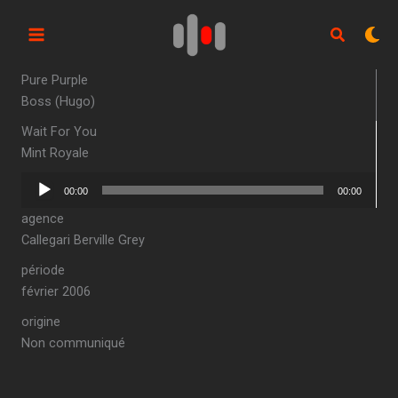
Aller
au
contenu
Pure Purple
Boss (Hugo)
Wait For You
Mint Royale
Lecteur
00:00
00:00
audio
agence
Callegari Berville Grey
période
février 2006
origine
Non communiqué