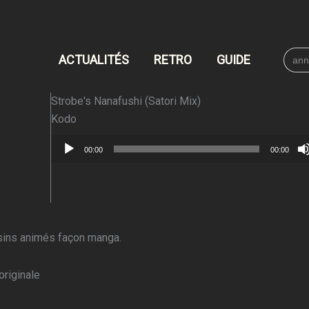
Searc
ACTUALITÉS
RETRO
GUIDE
for:
Strobe's Nanafushi (Satori Mix)
Kodo
Lecteur
00:00
00:00
audio
sins animés façon manga.
originale