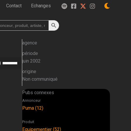
Contact
Echanges
Search Button
h
agence
période
Utilisez
juin 2002
les
origine
flèches
Non communiqué
haut/bas
pour
Pubs connexes
augmenter
Annonceur
ou
Puma (12)
diminuer
le
Produit
volume.
Equipementier (52)