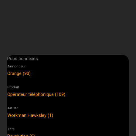
Pubs connexes
Annonceur
Orange (90)
Produit
Opérateur téléphonique (109)
Artiste
Workman Hawksley (1)
Titre