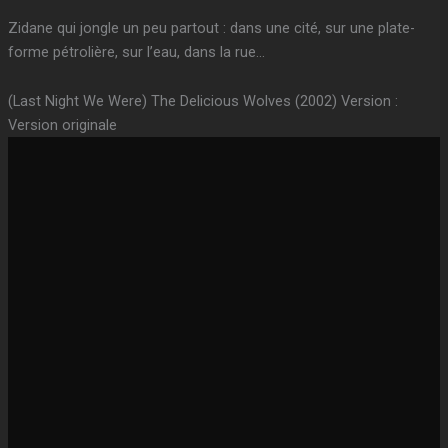
Zidane qui jongle un peu partout : dans une cité, sur une plate-
forme pétrolière, sur l’eau, dans la rue…
(Last Night We Were) The Delicious Wolves (2002) Version :
Version originale