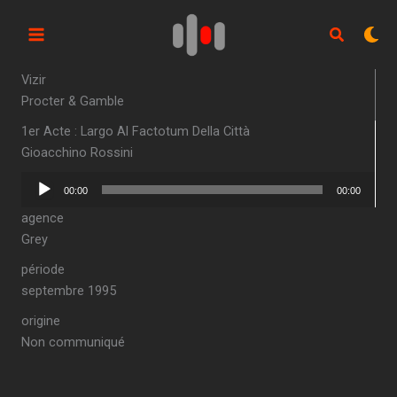
Aller
au
contenu
Vizir
Procter & Gamble
1er Acte : Largo Al Factotum Della Città
Gioacchino Rossini
Lecteur
00:00
00:00
audio
agence
Grey
période
septembre 1995
origine
Non communiqué