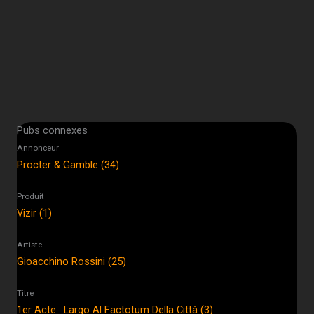
Pubs connexes
Annonceur
Procter & Gamble (34)
Produit
Vizir (1)
Artiste
Gioacchino Rossini (25)
Titre
1er Acte : Largo Al Factotum Della Città (3)