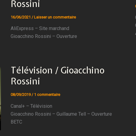
Rossini
16/06/2021
/
Laisser un commentaire
AliExpress – Site marchand
Gioacchino Rossini – Ouverture
Télévision / Gioacchino
Rossini
08/09/2019
/
1 commentaire
Canal+ – Télévision
Gioacchino Rossini – Guillaume Tell – Ouverture
BETC