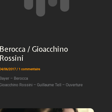
Berocca / Gioacchino
Rossini
04/06/2017
/
1 commentaire
Bayer – Berocca
Gioacchino Rossini – Guillaume Tell – Ouverture