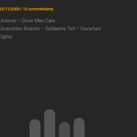
23/11/2009
/
10 commentaires
Unilever – Dove Men Care
Gioacchino Rossini – Guillaume Tell – Ouverture
Ogilvy