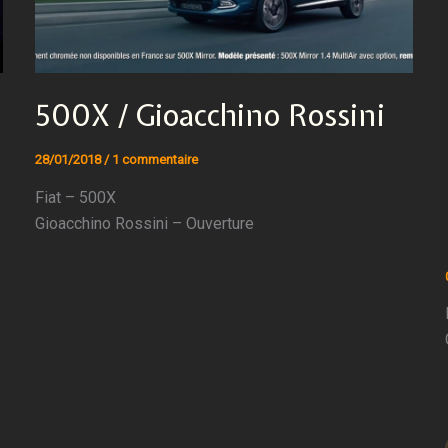
500X / Gioacchino Rossini
28/01/2018
/
1 commentaire
Fiat – 500X
Gioacchino Rossini – Ouverture