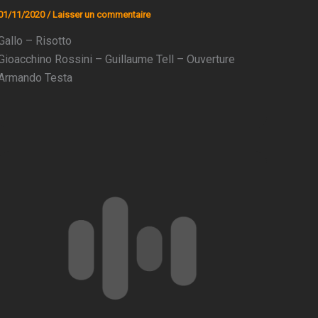
01/11/2020
/
Laisser un commentaire
Gallo – Risotto
Gioacchino Rossini – Guillaume Tell – Ouverture
Armando Testa