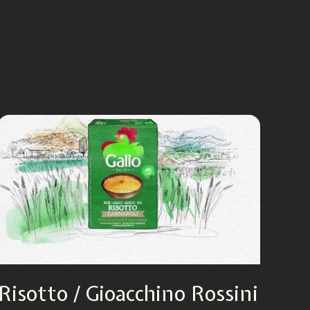
Risotto / Gioacchino Rossini