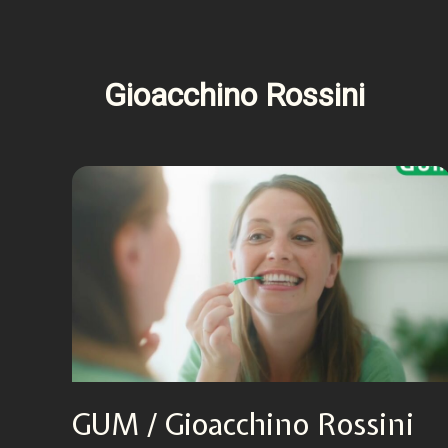
Gioacchino Rossini
GUM / Gioacchino Rossini