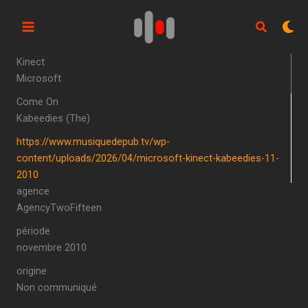
Aller
au
contenu
Kinect
Microsoft
Come On
Kabeedies (The)
https://www.musiquedepub.tv/wp-
content/uploads/2026/04/microsoft-kinect-kabeedies-11-
2010
agence
AgencyTwoFifteen
période
novembre 2010
origine
Non communiqué