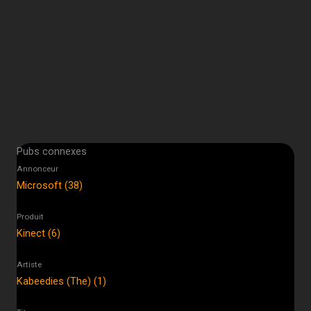
Pubs connexes
Annonceur
Microsoft (38)
Produit
Kinect (6)
Artiste
Kabeedies (The) (1)