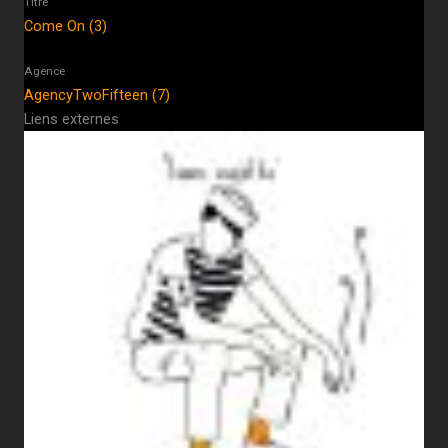
Titre
Come On (3)
Agence
AgencyTwoFifteen (7)
Liens externes