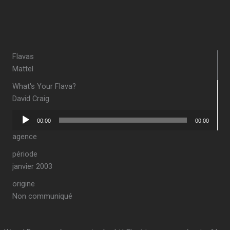
Flavas
Mattel
What's Your Flava?
David Craig
Lecteur
00:00
00:00
audio
agence
période
janvier 2003
origine
Non communiqué