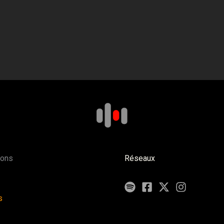
ions
Réseaux
s