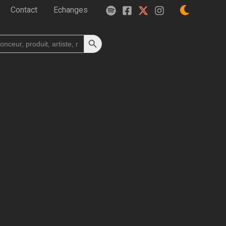
Contact
Echanges
Search Button
h