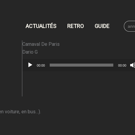
Searc
ACTUALITÉS
RETRO
GUIDE
for:
Carnaval De Paris
Dario G
Lecteur
00:00
00:00
audio
n voiture, en bus…).