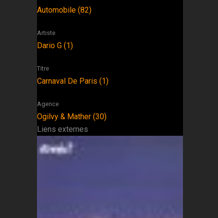
Automobile (82)
Artiste
Dario G (1)
Titre
Carnaval De Paris (1)
Agence
Ogilvy & Mather (30)
Liens externes