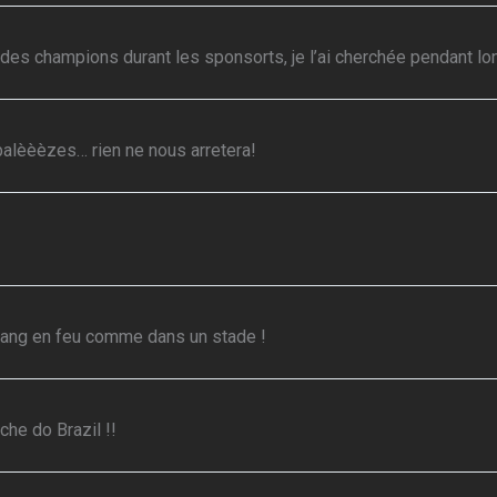
e des champions durant les sponsorts, je l’ai cherchée pendant lo
balèèèzes… rien ne nous arretera!
 sang en feu comme dans un stade !
he do Brazil !!