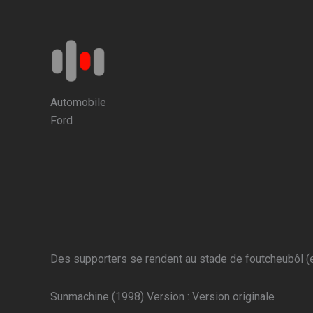
Aller
au
contenu
Automobile
Ford
Des supporters se rendent au stade de foutcheubôl (e
Sunmachine (1998) Version : Version originale