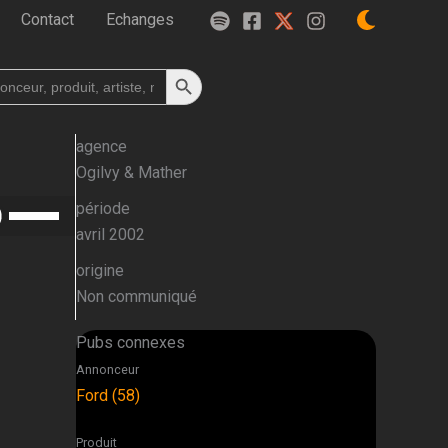
Contact
Echanges
Search Button
h
agence
Ogilvy & Mather
Utilisez
période
les
avril 2002
flèches
origine
haut/bas
Non communiqué
pour
augmenter
Pubs connexes
ou
Annonceur
diminuer
Ford (58)
le
volume.
Produit