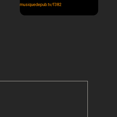
musiquedepub.tv/f382