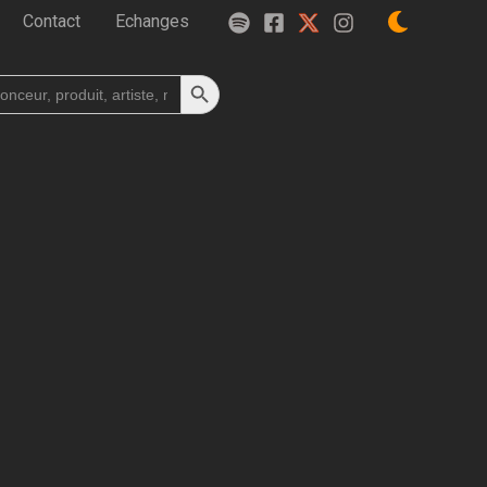
Contact
Echanges
Search Button
h