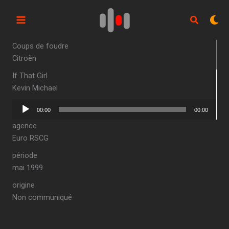
Aller
au
contenu
Coups de foudre
Citroën
If That Girl
Kevin Michael
Lecteur
00:00
00:00
audio
agence
Euro RSCG
période
mai 1999
origine
Non communiqué