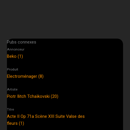
Pubs connexes
Annonceur
Beko (1)
Produit
Electroménager (8)
Artiste
Piotr Ilitch Tchaïkovski (20)
Titre
Acte II Op 71a Scène XIII Suite Valse des
fleurs (1)