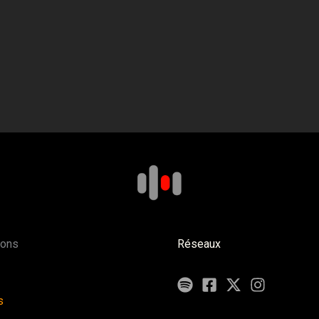
ions
Réseaux
s