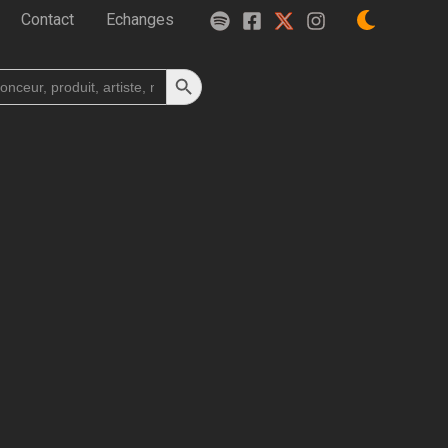
Contact
Echanges
Search Button
h