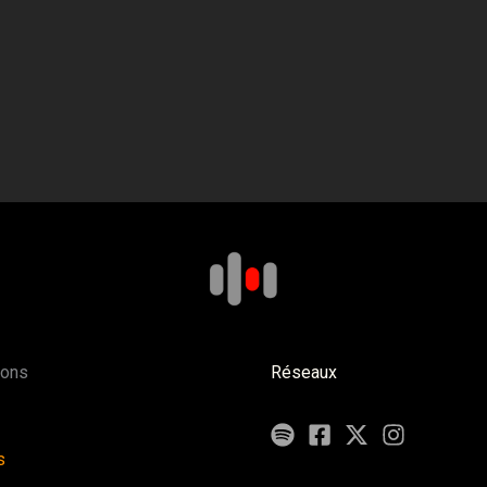
ions
Réseaux
s