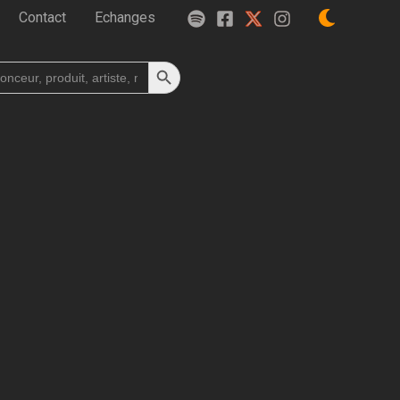
Contact
Echanges
Search Button
h