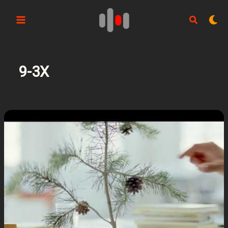
Aller
au
contenu
9-3X