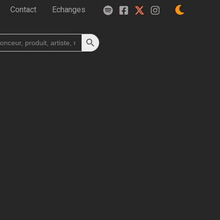
Contact
Echanges
Search Button
h