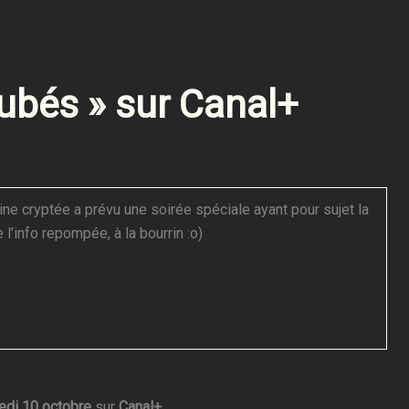
ubés » sur Canal+
ine cryptée a prévu une soirée spéciale ayant pour sujet la
e l’info repompée, à la bourrin :o)
edi 10 octobre
sur
Canal+
.