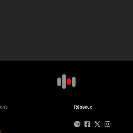
ions
Réseaux
s