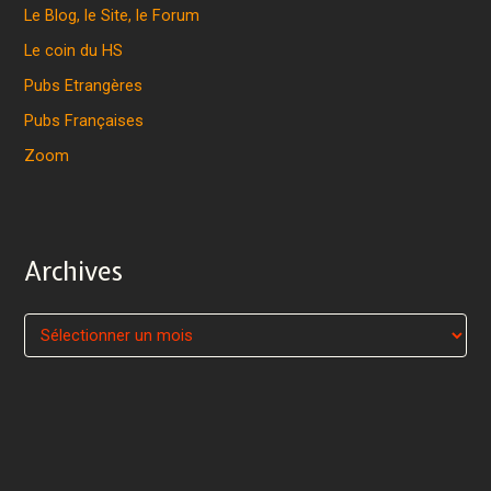
Le Blog, le Site, le Forum
Le coin du HS
Pubs Etrangères
Pubs Françaises
Zoom
Archives
A
r
c
h
i
v
e
s