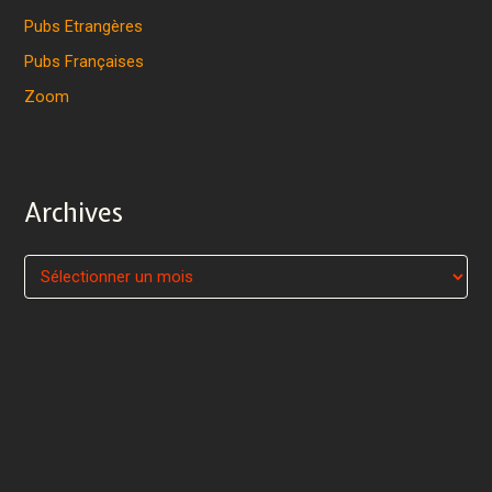
Pubs Etrangères
Pubs Françaises
Zoom
Archives
A
r
c
h
i
v
e
s