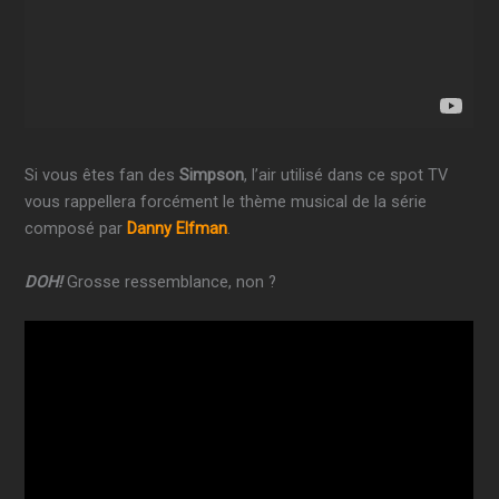
Si vous êtes fan des
Simpson
, l’air utilisé dans ce spot TV
vous rappellera forcément le thème musical de la série
composé par
Danny Elfman
.
DOH!
Grosse ressemblance, non ?