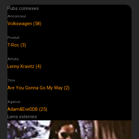
Pubs connexes
Annonceur
Volkswagen (58)
Produit
T-Roc (3)
Artiste
Lenny Kravitz (4)
Titre
Are You Gonna Go My Way (2)
Agence
Adam&EveDDB (25)
Liens externes