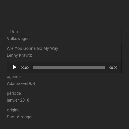
T-Roc
Volkswagen
Are You Gonna Go My Way
Lenny Kravitz
Lecteur
00:00
00:00
audio
agence
Adam&EveDDB
période
janvier 2018
origine
Spot étranger