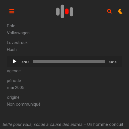
Aller
au
contenu
Polo
Volkswagen
Lovestruck
Hush
Lecteur
00:00
00:00
audio
agence
période
mai 2005
origine
Non communiqué
Belle pour vous, solide à cause des autres
– Un homme conduit