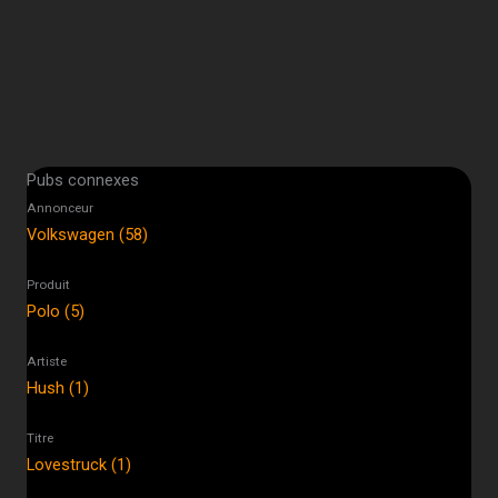
Pubs connexes
Annonceur
Volkswagen (58)
Produit
Polo (5)
Artiste
Hush (1)
Titre
Lovestruck (1)