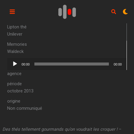
Aller
au
contenu
Lipton thé
Unilever
Memories
Waldeck
Lecteur
00:00
00:00
audio
agence
période
octobre 2013
origine
Non communiqué
Des thés tellement gourmands qu’on voudrait les croquer !
–