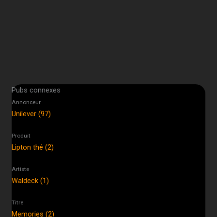
Pubs connexes
Annonceur
Unilever (97)
Produit
Lipton thé (2)
Artiste
Waldeck (1)
Titre
Memories (2)