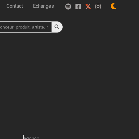
Contact
Echanges
Search Button
h
agence