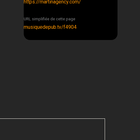
https://martinagency.com/
URL simplifiée de cette page
musiquedepub.tv/f4904