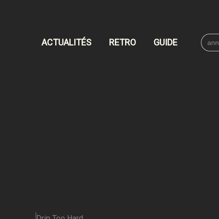
Searc
ACTUALITÉS
RETRO
GUIDE
for:
Drip Too Hard