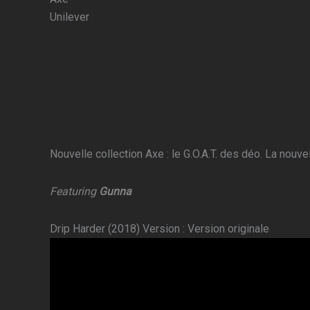
Unilever
Nouvelle collection Axe : le G.O.A.T. des déo. La nouv
Featuring
Gunna
Drip Harder (2018) Version : Version originale