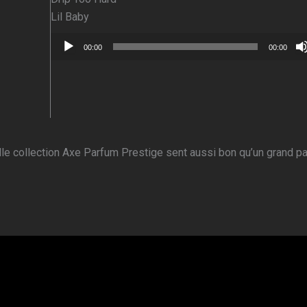
Lil Baby
Lecteur
00:00
00:00
audio
elle collection Axe Parfum Prestige sent aussi bon qu’un grand p