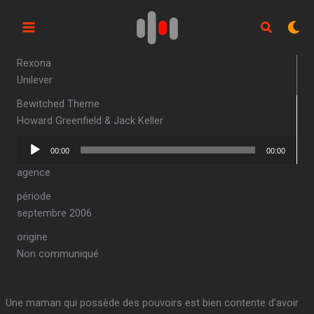
Aller
au
contenu
Rexona
Unilever
Bewitched Theme
Howard Greenfield & Jack Keller
Lecteur
00:00
00:00
audio
agence
période
septembre 2006
origine
Non communiqué
Une maman qui possède des pouvoirs est bien contente d’avoir