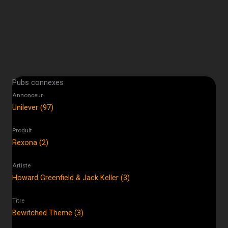
Pubs connexes
Annonceur
Unilever (97)
Produit
Rexona (2)
Artiste
Howard Greenfield & Jack Keller (3)
Titre
Bewitched Theme (3)