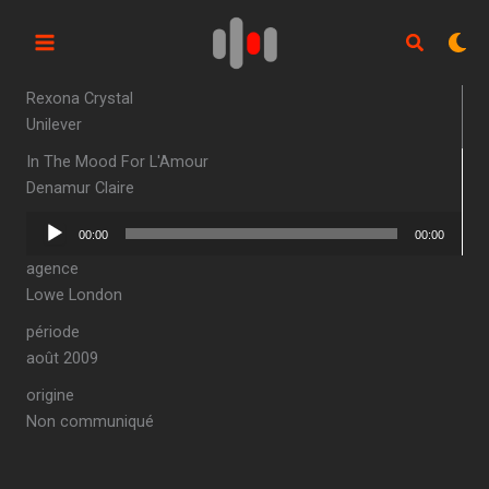
Aller
au
contenu
Rexona Crystal
Unilever
In The Mood For L'Amour
Denamur Claire
Lecteur
00:00
00:00
audio
agence
Lowe London
période
août 2009
origine
Non communiqué