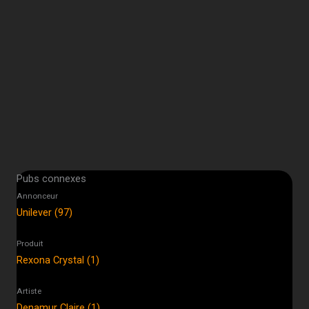
Pubs connexes
Annonceur
Unilever (97)
Produit
Rexona Crystal (1)
Artiste
Denamur Claire (1)