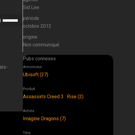
Sid Lee
Utilisez
période
les
octobre 2012
flèches
origine
haut/bas
Non communiqué
pour
augmenter
Pubs connexes
ou
ats-
Annonceur
diminuer
Ubisoft (27)
le
volume.
Produit
Assassin's Creed 3 : Rise (2)
Artiste
Imagine Dragons (7)
Titre