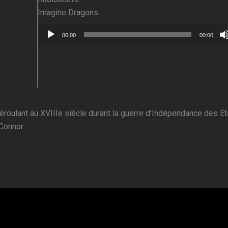
Imagine Dragons
Lecteur
00:00
00:00
audio
roulant au XVIIIe siècle durant la guerre d’Indépendance des Ét
Connor.