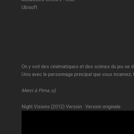
Ubisoft
On y voit des cinématiques et des scènes du jeu se dé
Unis avec le personnage principal que vous incarnez, 
Merci à Pima ;o)
Night Visions (2012) Version : Version originale