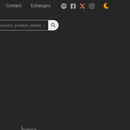
Contact
Echanges
Search Button
h
agence