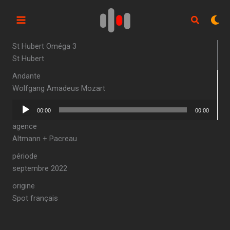
Aller
au
contenu
St Hubert Oméga 3
St Hubert
Andante
Wolfgang Amadeus Mozart
Lecteur
00:00
00:00
audio
agence
Altmann + Pacreau
période
septembre 2022
origine
Spot français