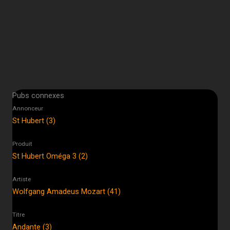
Pubs connexes
Annonceur
St Hubert (3)
Produit
St Hubert Oméga 3 (2)
Artiste
Wolfgang Amadeus Mozart (41)
Titre
Andante (3)