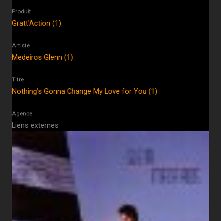
Produit
Gratt'Action (1)
Artiste
Medeiros Glenn (1)
Titre
Nothing's Gonna Change My Love for You (1)
Agence
Liens externes