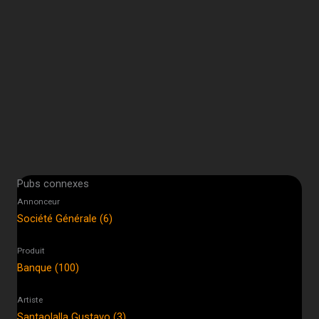
Pubs connexes
Annonceur
Société Générale (6)
Produit
Banque (100)
Artiste
Santaolalla Gustavo (3)