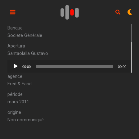
Aller
au
contenu
Banque
Société Générale
Apertura
Santaolalla Gustavo
Lecteur
00:00
00:00
audio
agence
Fred & Farid
période
mars 2011
origine
Non communiqué