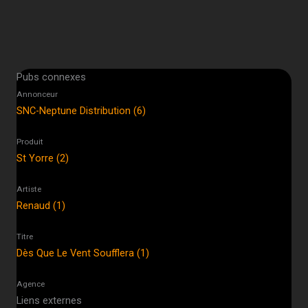
Pubs connexes
Annonceur
SNC-Neptune Distribution (6)
Produit
St Yorre (2)
Artiste
Renaud (1)
Titre
Dès Que Le Vent Soufflera (1)
Agence
Liens externes