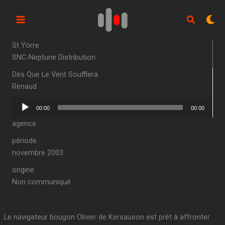
Aller
au
contenu
St Yorre
SNC-Neptune Distribution
Dès Que Le Vent Soufflera
Renaud
Lecteur
00:00
00:00
audio
agence
période
novembre 2003
origine
Non communiqué
Le navigateur bougon Olivier de Kersauson est prêt à affronter