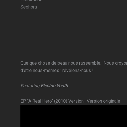
Sephora
Quelque chose de beau nous rassemble. ⁣ Nous croyon
d’être nous-mêmes : révélons-nous !
Featuring
Electric Youth
EP "A Real Hero" (2010) Version : Version originale