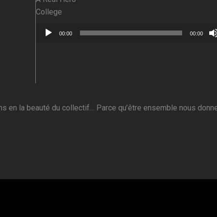
College
Lecteur
00:00
00:00
audio
s en la beauté du collectif… Parce qu’être ensemble nous donne