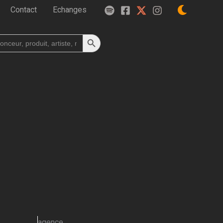
Contact
Echanges
Search Button
h
agence