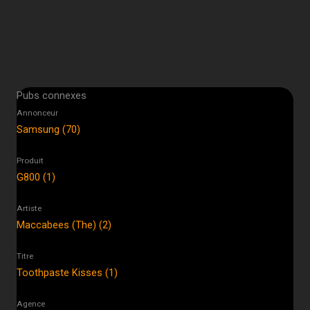
Pubs connexes
Annonceur
Samsung (70)
Produit
G800 (1)
Artiste
Maccabees (The) (2)
Titre
Toothpaste Kisses (1)
Agence