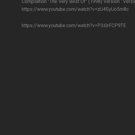
Compilation "The Very Best Of" (1998) Version : Vers
https://www.youtube.com/watch?v=zU4SyUo5m8c
https://www.youtube.com/watch?v=P3i0rFCP9TE