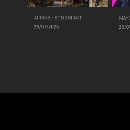
AIRBNB / BON ENFANT
MAYB
26/07/2026
26/0