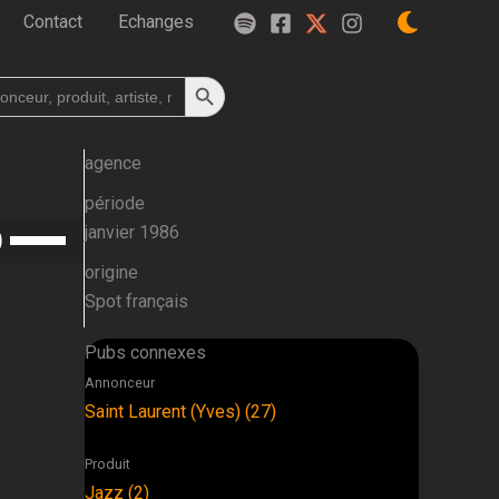
Contact
Echanges
Search Button
h
agence
période
Utilisez
janvier 1986
les
origine
flèches
Spot français
haut/bas
pour
Pubs connexes
augmenter
Annonceur
ou
Saint Laurent (Yves) (27)
diminuer
le
Produit
volume.
Jazz (2)