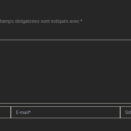
hamps obligatoires sont indiqués avec
*
E-
Site
mail*