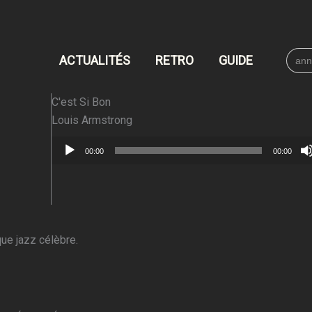
Searc
ACTUALITÉS
RETRO
GUIDE
for:
C'est Si Bon
Louis Armstrong
Lecteur
00:00
00:00
audio
ue jazz célèbre.