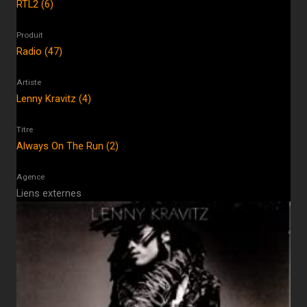
RTL2 (6)
Produit
Radio (47)
Artiste
Lenny Kravitz (4)
Titre
Always On The Run (2)
Agence
Liens externes