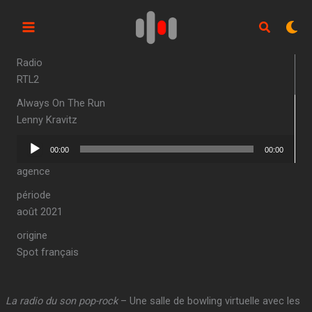
Aller
au
contenu
Radio
RTL2
Always On The Run
Lenny Kravitz
Lecteur
00:00
00:00
audio
agence
période
août 2021
origine
Spot français
La radio du son pop-rock
– Une salle de bowling virtuelle avec les