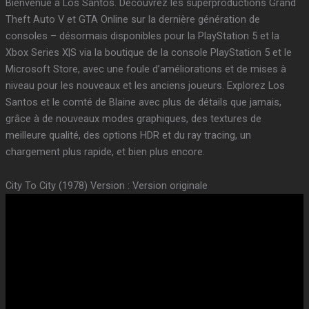
Bienvenue à Los Santos. Découvrez les superproductions Grand
Theft Auto V et GTA Online sur la dernière génération de
consoles – désormais disponibles pour la PlayStation 5 et la
Xbox Series X|S via la boutique de la console PlayStation 5 et le
Microsoft Store, avec une foule d’améliorations et de mises à
niveau pour les nouveaux et les anciens joueurs. Explorez Los
Santos et le comté de Blaine avec plus de détails que jamais,
grâce à de nouveaux modes graphiques, des textures de
meilleure qualité, des options HDR et du ray tracing, un
chargement plus rapide, et bien plus encore.
City To City (1978) Version : Version originale