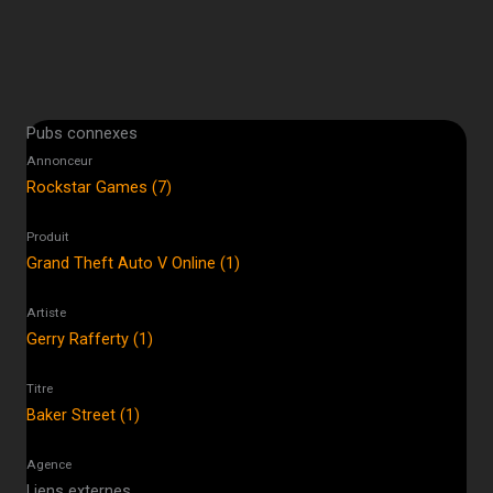
Pubs connexes
Annonceur
Rockstar Games (7)
Produit
Grand Theft Auto V Online (1)
Artiste
Gerry Rafferty (1)
Titre
Baker Street (1)
Agence
Liens externes