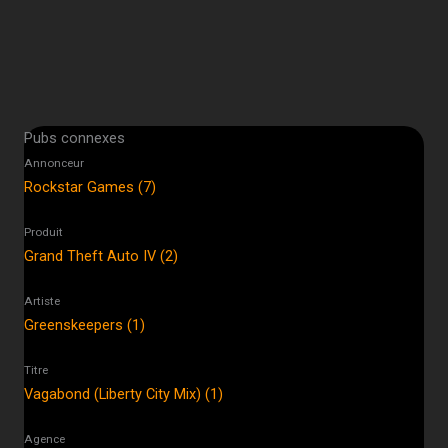
Pubs connexes
Annonceur
Rockstar Games (7)
Produit
Grand Theft Auto IV (2)
Artiste
Greenskeepers (1)
Titre
Vagabond (Liberty City Mix) (1)
Agence