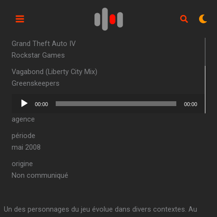
Aller
au
contenu
Grand Theft Auto IV
Rockstar Games
Vagabond (Liberty City Mix)
Greenskeepers
Lecteur
00:00
00:00
audio
agence
période
mai 2008
origine
Non communiqué
Un des personnages du jeu évolue dans divers contextes. Au