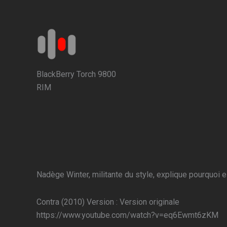
Aller
au
contenu
BlackBerry Torch 9800
RIM
Nadège Winter, militante du style, explique pourquoi e
Contra (2010) Version : Version originale
https://www.youtube.com/watch?v=eq6Ewmt6zKM