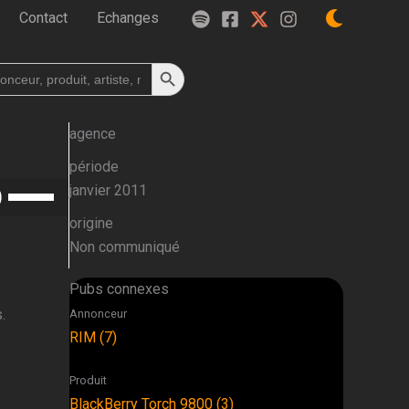
Contact
Echanges
Search Button
h
agence
période
Utilisez
janvier 2011
les
origine
flèches
Non communiqué
haut/bas
pour
Pubs connexes
augmenter
.
Annonceur
ou
RIM (7)
diminuer
le
Produit
volume.
BlackBerry Torch 9800 (3)