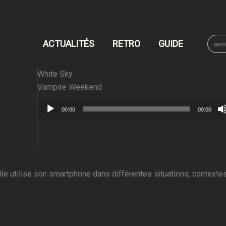
Searc
ACTUALITÉS
RETRO
GUIDE
for:
White Sky
Vampire Weekend
Lecteur
00:00
00:00
audio
lle utilise son smartphone dans différentes situations, contextes