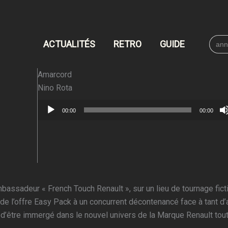
Searc
ACTUALITÉS
RETRO
GUIDE
for:
Amarcord
Nino Rota
Lecteur
00:00
00:00
audio
mbassadeur « French Touch Renault », sur un lieu de tournage ficti
de l’offre Easy Pack à un concurrent décontenancé face à tant d
d’être immergé dans le nouvel univers de la Marque Renault tou