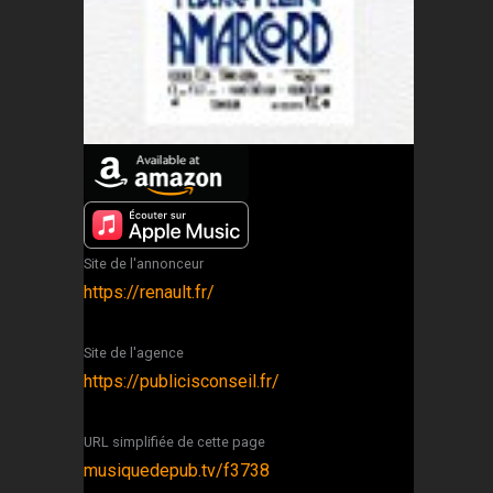
Site de l'annonceur
https://renault.fr/
Site de l'agence
https://publicisconseil.fr/
URL simplifiée de cette page
musiquedepub.tv/f3738