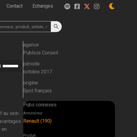
Contact
Echanges
Search Button
h
agence
Publicis Conseil
Utilisez
période
les
octobre 2017
flèches
origine
haut/bas
Spot français
pour
augmenter
Pubs connexes
ou
f au sein
Annonceur
diminuer
Renault (190)
’avantages.
le
t en
volume.
Produit