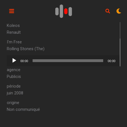
Aller
au
contenu
Koleos
Renault
I'm Free
Rolling Stones (The)
Lecteur
00:00
00:00
audio
agence
Publicis
période
juin 2008
origine
Non communiqué