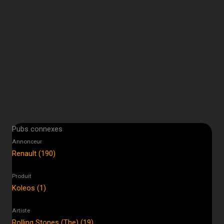
Pubs connexes
Annonceur
Renault (190)
Produit
Koleos (1)
Artiste
Rolling Stones (The) (19)