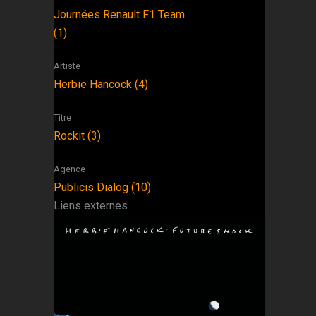
Journées Renault F1 Team
(1)
Artiste
Herbie Hancock (4)
Titre
Rockit (3)
Agence
Publicis Dialog (10)
Liens externes