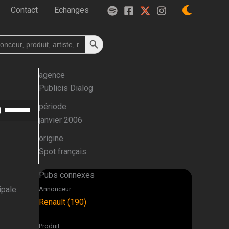
Contact
Echanges
Search Button
h
agence
Publicis Dialog
Utilisez
période
les
janvier 2006
flèches
origine
haut/bas
Spot français
pour
augmenter
Pubs connexes
ou
ipale
Annonceur
diminuer
Renault (190)
le
volume.
Produit