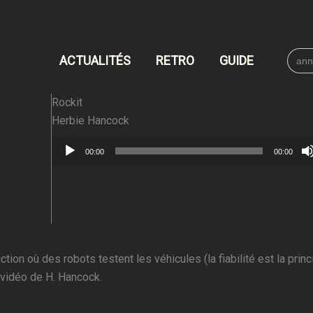
Searc
ACTUALITÉS
RETRO
GUIDE
for:
Rockit
Herbie Hancock
Lecteur
00:00
00:00
audio
on où des robots testent les véhicules (la fiabilité est la princ
p vidéo de H. Hancock.