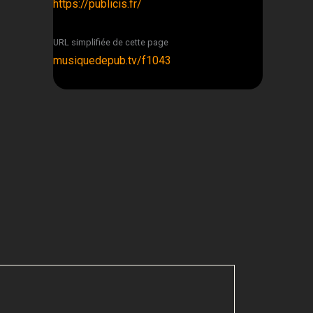
https://publicis.fr/
URL simplifiée de cette page
musiquedepub.tv/f1043