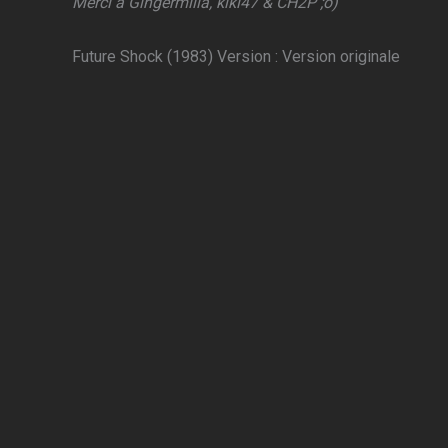
Merci à Gingermilla, kiki47 & CH2P ;o)
Future Shock (1983) Version : Version originale