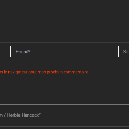
E-
Site
mail*
ns le navigateur pour mon prochain commentaire.
am / Herbie Hancock”