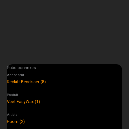
Pubs connexes
Annonceur
Reckitt Benckiser (8)
Produit
Veet EasyWax (1)
Artiste
Poom (2)