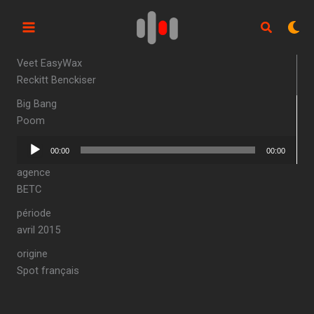
Aller
au
contenu
Veet EasyWax
Reckitt Benckiser
Big Bang
Poom
Lecteur
00:00
00:00
audio
agence
BETC
période
avril 2015
origine
Spot français