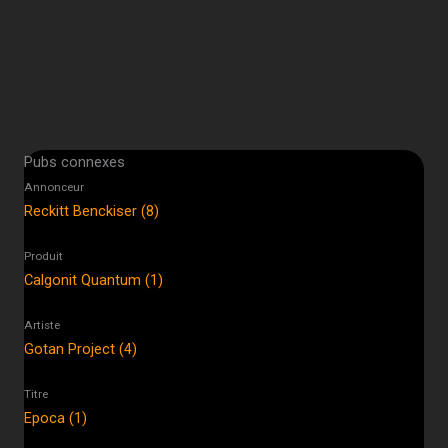
Pubs connexes
Annonceur
Reckitt Benckiser (8)
Produit
Calgonit Quantum (1)
Artiste
Gotan Project (4)
Titre
Epoca (1)