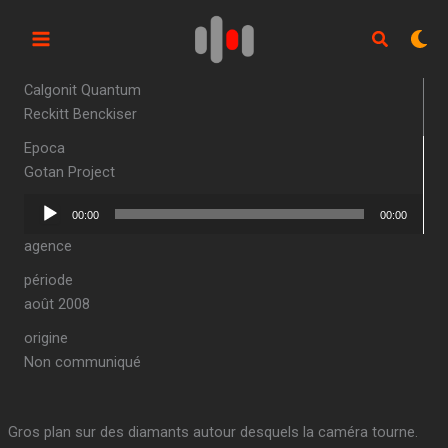
Aller
au
contenu
Calgonit Quantum
Reckitt Benckiser
Epoca
Gotan Project
Lecteur
00:00
00:00
audio
agence
période
août 2008
origine
Non communiqué
Gros plan sur des diamants autour desquels la caméra tourne.