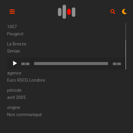
Aller
au
contenu
1007
Peugeot
La Breeze
Simian
Lecteur
00:00
00:00
audio
agence
Euro RSCG Londres
période
avril 2005
origine
Non communiqué