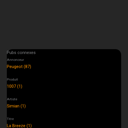
Pubs connexes
Annonceur
Peugeot (87)
Produit
1007 (1)
Artiste
Simian (1)
Titre
La Breeze (1)