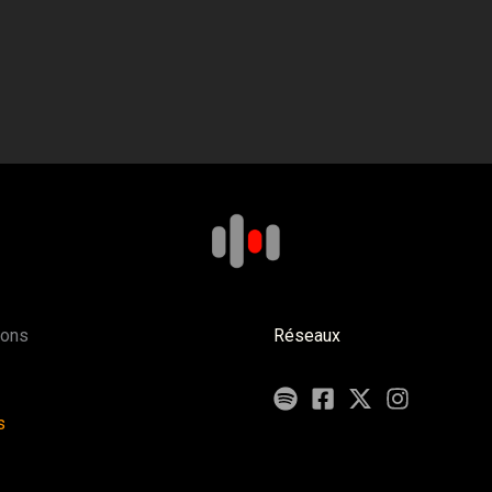
ions
Réseaux
s