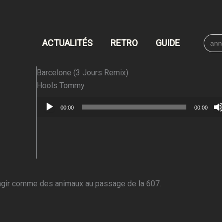
Searc
ACTUALITÉS
RETRO
GUIDE
for:
Barcelone (3 Jours Remix)
Hools Tommy
Lecteur
00:00
00:00
audio
éagir comme des animaux au passage de la 607.