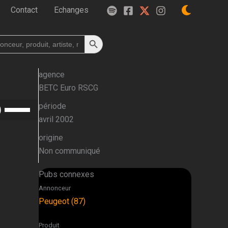
Contact
Echanges
Search Button
h
agence
BETC Euro RSCG
Utilisez
période
les
avril 2002
flèches
origine
haut/bas
Non communiqué
pour
augmenter
Pubs connexes
ou
Annonceur
diminuer
Peugeot (87)
le
volume.
Produit